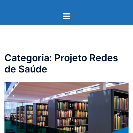
Pular
para
Toggle
o
menu
conteúdo
Categoria:
Projeto Redes
de Saúde