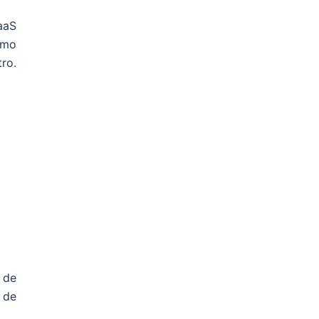
aaS
omo
ro.
 de
 de