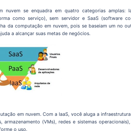
m nuvem se enquadra em quatro categorias amplas: I
aforma como serviço), sem servidor e SaaS (software c
pilha da computação em nuvem, pois se baseiam um no out
ajuda a alcançar suas metas de negócios.
utação em nuvem. Com a IaaS, você aluga a infraestrutura
ais, armazenamento (VMs), redes e sistemas operacionais),
orme o uso.