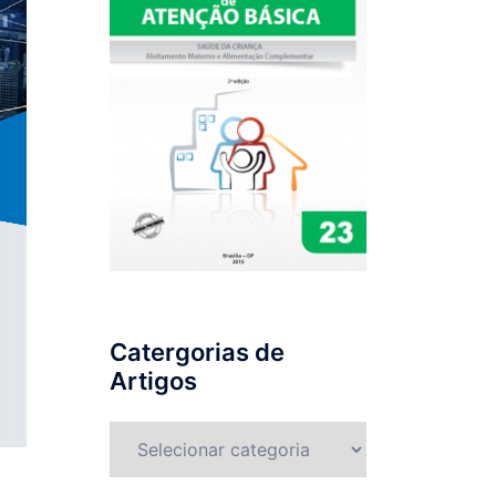
Catergorias de
Artigos
Catergorias
de
Artigos