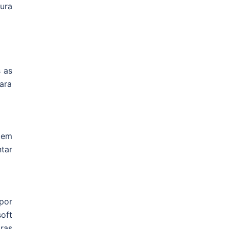
tura
 as
para
 em
tar
por
oft
ras