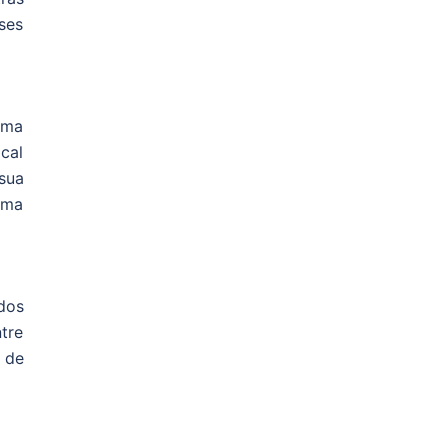
ses
uma
cal
sua
uma
dos
tre
 de