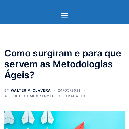
Pular
para
Toggle
o
menu
conteúdo
Como surgiram e para que
servem as Metodologias
Ágeis?
BY
WALTER V. CLAVERA
24/05/2021
ATITUDE, COMPORTAMENTO E TRABALHO