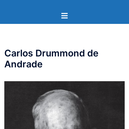
Pular
para
Toggle
o
menu
conteúdo
Carlos Drummond de
Andrade