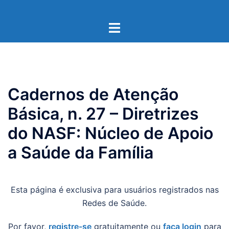
Pular
para
Toggle
o
menu
conteúdo
Cadernos de Atenção
Básica, n. 27 – Diretrizes
do NASF: Núcleo de Apoio
a Saúde da Família
Esta página é exclusiva para usuários registrados nas
Redes de Saúde.
Por favor,
registre-se
gratuitamente ou
faça login
para